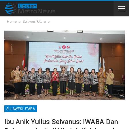
Home
Sulawesi Utara
SULAWESI UTARA
Ibu Anik Yulius Selvanus: IWABA Dan