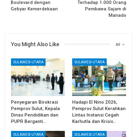
Boulevard dengan
Terhadap 1.000 Orang
Gebyar Kemerdekaan
Pembawa Sajam di
Manado
You Might Also Like
All
SULAWESI UTARA
SULAWESI UTARA
Penyegaran Birokrasi
Hadapi El Nino 2026,
Pemprov Sulut, Kepala
Pemprov Sulut Kerahkan
Dinas Pendidikan dan
Lintas Instansi Cegah
PUPR Berganti…
Karhutla dan Krisis…
SULAWESI UTARA
SULAWESI UTARA