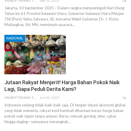
VANDYTRISNO TALUMEPA
Sep 10, 2025
Jakarta, 10 September 2025 – Dalam rangka memperingati Hari Ulang
Tahun ke-61 Provinsi Sulawesi Utara, Gubernur Sulawesi Utara Mayjen
TNI (Purn) Yulius Selvanus, SE, bersama Wakil Gubernur Dr. J. Victor
Mailangkay, SH, MH, memimpin upacara…
NASIONAL
Jutaan Rakyat Menjerit! Harga Bahan Pokok Naik
Lagi, Siapa Peduli Derita Kami?
VANDYTRISNO TALUMEPA
Jun 30, 2025
Indonesia sedang tidak baik-baik saja. Di tengah situasi ekonomi global
yang tidak menentu, rakyat kecil kembali dihantam keras: harga bahan
pokok naik tajam tanpa ampun. Beras, minyak goreng, telur, cabai,
hingga daging—semuanya merangkak…