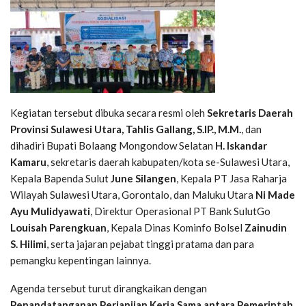
Kegiatan tersebut dibuka secara resmi oleh
Sekretaris Daerah
Provinsi Sulawesi Utara, Tahlis Gallang, S.IP., M.M.
, dan
dihadiri Bupati Bolaang Mongondow Selatan
H. Iskandar
Kamaru
, sekretaris daerah kabupaten/kota se-Sulawesi Utara,
Kepala Bapenda Sulut
June Silangen
, Kepala PT Jasa Raharja
Wilayah Sulawesi Utara, Gorontalo, dan Maluku Utara
Ni Made
Ayu Mulidyawati
, Direktur Operasional PT Bank SulutGo
Louisah Parengkuan
, Kepala Dinas Kominfo Bolsel
Zainudin
S. Hilimi
, serta jajaran pejabat tinggi pratama dan para
pemangku kepentingan lainnya.
Agenda tersebut turut dirangkaikan dengan
Penandatanganan Perjanjian Kerja Sama antara Pemerintah