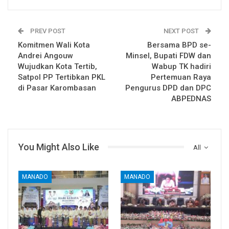
PREV POST
NEXT POST
Komitmen Wali Kota
Bersama BPD se-
Andrei Angouw
Minsel, Bupati FDW dan
Wujudkan Kota Tertib,
Wabup TK hadiri
Satpol PP Tertibkan PKL
Pertemuan Raya
di Pasar Karombasan
Pengurus DPD dan DPC
ABPEDNAS
You Might Also Like
All
MANADO
MANADO