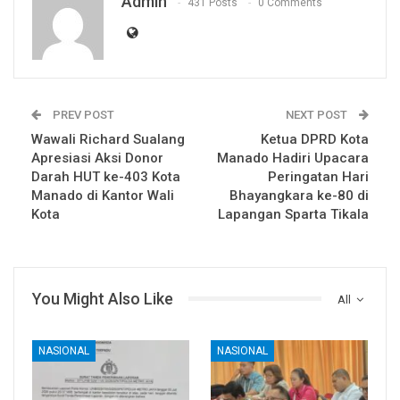
Admin
431 Posts
0 Comments
PREV POST
NEXT POST
Wawali Richard Sualang
Ketua DPRD Kota
Apresiasi Aksi Donor
Manado Hadiri Upacara
Darah HUT ke-403 Kota
Peringatan Hari
Manado di Kantor Wali
Bhayangkara ke-80 di
Kota
Lapangan Sparta Tikala
You Might Also Like
All
NASIONAL
NASIONAL