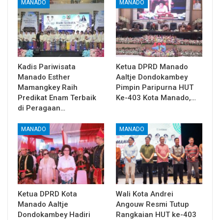
MANADO
MANADO
Kadis Pariwisata
Ketua DPRD Manado
Manado Esther
Aaltje Dondokambey
Mamangkey Raih
Pimpin Paripurna HUT
Predikat Enam Terbaik
Ke-403 Kota Manado,…
di Peragaan…
MANADO
MANADO
Ketua DPRD Kota
Wali Kota Andrei
Manado Aaltje
Angouw Resmi Tutup
Dondokambey Hadiri
Rangkaian HUT ke-403