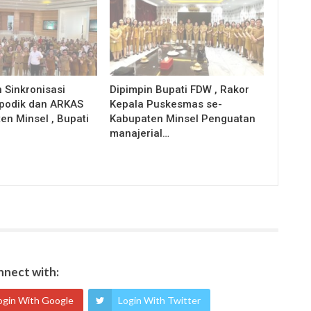
 Sinkronisasi
Dipimpin Bupati FDW , Rakor
apodik dan ARKAS
Kepala Puskesmas se-
en Minsel , Bupati
Kabupaten Minsel Penguatan
manajerial…
nect with:
ogin With Google
Login With Twitter