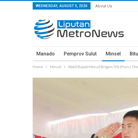
WEDNESDAY, AUGUST 5, 2026
About Us
Manado
Pemprov Sulut
Minsel
Bit
Home
Minsel
Wakil Bupati Minsel Brigjen TNI (Purn.) T