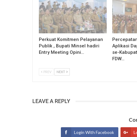
Perkuat Komitmen Pelayanan
Percepatan
Publik , Bupati Minsel hadiri
Aplikasi D
Entry Meeting Opini…
se-Kabupat
FDW…
PREV
NEXT
LEAVE A REPLY
Con
Login With Facebook
L