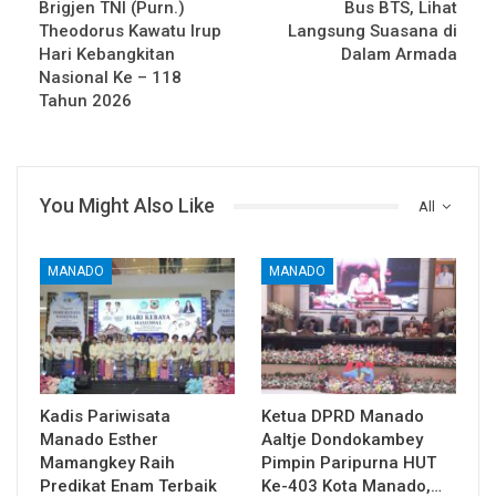
Brigjen TNI (Purn.)
Bus BTS, Lihat
Theodorus Kawatu Irup
Langsung Suasana di
Hari Kebangkitan
Dalam Armada
Nasional Ke – 118
Tahun 2026
You Might Also Like
All
MANADO
MANADO
Kadis Pariwisata
Ketua DPRD Manado
Manado Esther
Aaltje Dondokambey
Mamangkey Raih
Pimpin Paripurna HUT
Predikat Enam Terbaik
Ke-403 Kota Manado,…