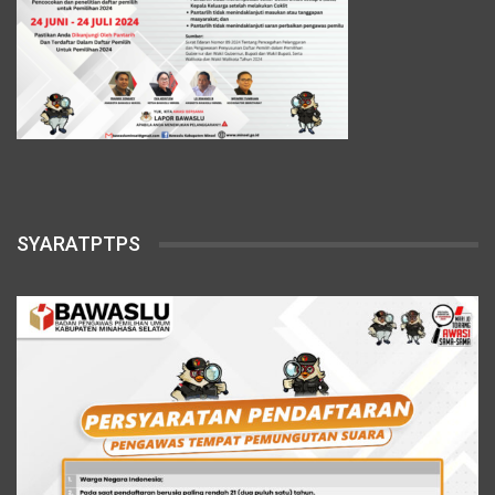
SYARATPTPS