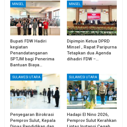
MINSEL
MINSEL
Bupati FDW Hadiri
Dipimpin Ketua DPRD
kegiatan
Minsel , Rapat Paripurna
Penandatanganan
Tetapkan dua Agenda
SPTJM bagi Penerima
dihadiri FDW –…
Bantuan Biaya…
SULAWESI UTARA
SULAWESI UTARA
Penyegaran Birokrasi
Hadapi El Nino 2026,
Pemprov Sulut, Kepala
Pemprov Sulut Kerahkan
Dinas Pendidikan dan
Lintas Instansi Cegah