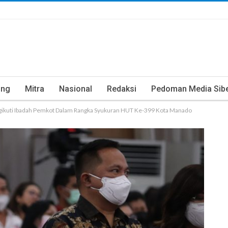
ung
Mitra
Nasional
Redaksi
Pedoman Media Sib
ngikuti Ibadah Pemkot Dalam Rangka Syukuran HUT Ke-399 Kota Manado