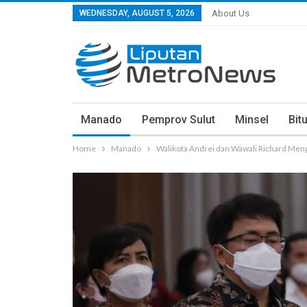
WEDNESDAY, AUGUST 5, 2026
About Us
Manado
Pemprov Sulut
Minsel
Bit
Home
Manado
Walikota Andrei dan Wawali Richard Me