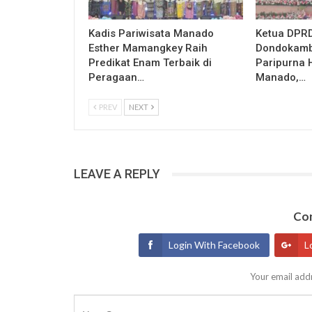
Kadis Pariwisata Manado
Ketua DPRD
Esther Mamangkey Raih
Dondokamb
Predikat Enam Terbaik di
Paripurna 
Peragaan…
Manado,…
PREV
NEXT
LEAVE A REPLY
Con
Login With Facebook
L
Your email addr