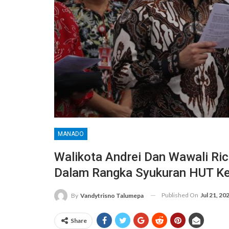
MANADO
Walikota Andrei Dan Wawali Ri
Dalam Rangka Syukuran HUT K
Published On
Jul 21, 20
By
Vandytrisno Talumepa
Share