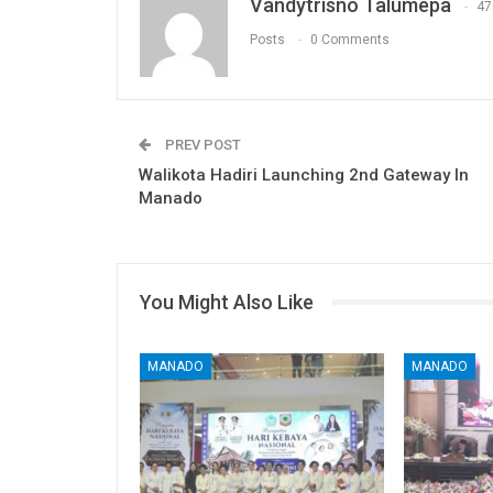
Vandytrisno Talumepa
47
Posts
0 Comments
PREV POST
Walikota Hadiri Launching 2nd Gateway In
Manado
You Might Also Like
MANADO
MANADO