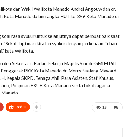
ota dan Wakil Walikota Manado Andrei Angouw dan dr.
tah Kota Manado dalam rangka HUT ke-399 Kota Manado di
oal rasa syukur untuk selanjutnya dapat berbuat baik saat
a. “Sekali lagi mari kita bersyukur dengan perkenaan Tuhan
,” kata Walikota.
 oleh Sekretaris Badan Pekerja Majelis Sinode GMIM Pdt.
Tim Penggerak PKK Kota Manado dr. Merry Sualang Mawardi,
.H, Kepala SKPD, Tenaga Ahli, Para Asisten, Staf Khusus,
nado, Pimpinan FKUB Kota Manado serta tokoh agama
a Manado.
+
ReddIt
18