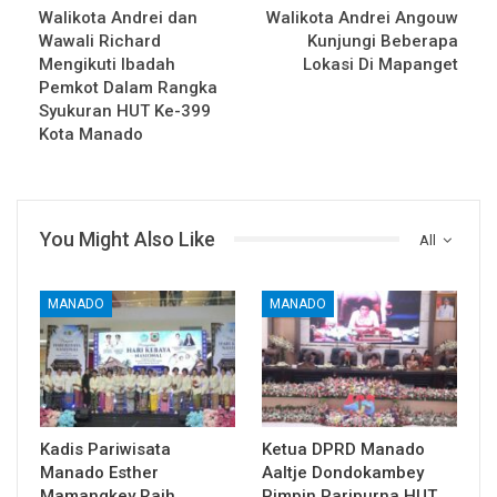
Walikota Andrei dan
Walikota Andrei Angouw
Wawali Richard
Kunjungi Beberapa
Mengikuti Ibadah
Lokasi Di Mapanget
Pemkot Dalam Rangka
Syukuran HUT Ke-399
Kota Manado
You Might Also Like
All
MANADO
MANADO
Kadis Pariwisata
Ketua DPRD Manado
Manado Esther
Aaltje Dondokambey
Mamangkey Raih
Pimpin Paripurna HUT