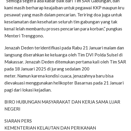
“Semoga segera ada kabar baik dari Tim SAR Gabungan, dan
kami masih berharap keajaiban untuk pegawai KKP maupun kru
pesawat yang masih dalam pencarian. Teriring doa juga untuk
keselamatan dan kesehatan seluruh tim gabungan yang tak
kenal lelah membantu proses pencarian para korban,” pungkas
Menteri Trenggono.
Jenazah Deden teridentifkasi pada Rabu 21 Januari malam dan
langsung diserahkan ke keluarga oleh Tim DVI Polda Sulsel di
Makassar. Jenazah Deden ditemukan pertama kali oleh Tim SAR
pada 18 Januari 2025 di jurang sedalam 200
meter. Namun karena kondisi cuaca, jenazahnya baru bisa
dievakuasi menggunakan helikopter Basarnas pada 21 Januari
pagi dari lokasi kejadian.
BIRO HUBUNGAN MASYARAKAT DAN KERJA SAMA LUAR
NEGERI
SIARAN PERS
KEMENTERIAN KELAUTAN DAN PERIKANAN