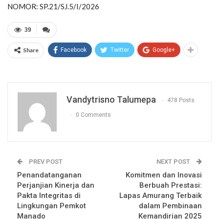
NOMOR: SP.21/SJ.5/I/2026
39
Share
Facebook
Twitter
Google+
Vandytrisno Talumepa
478 Posts
0 Comments
PREV POST
NEXT POST
Penandatanganan
Komitmen dan Inovasi
Perjanjian Kinerja dan
Berbuah Prestasi:
Pakta Integritas di
Lapas Amurang Terbaik
Lingkungan Pemkot
dalam Pembinaan
Manado
Kemandirian 2025