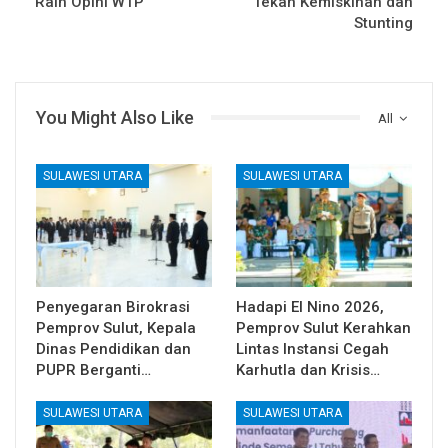
Raih Opini WTP
Tekan Kemiskinan dan
Stunting
You Might Also Like
All
SULAWESI UTARA
SULAWESI UTARA
Penyegaran Birokrasi
Hadapi El Nino 2026,
Pemprov Sulut, Kepala
Pemprov Sulut Kerahkan
Dinas Pendidikan dan
Lintas Instansi Cegah
PUPR Berganti…
Karhutla dan Krisis…
SULAWESI UTARA
SULAWESI UTARA