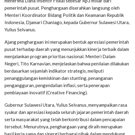
menerima Dana Insentif Fiskal sebesar Rp3 miliar dari
pemerintah pusat. Penghargaan diserahkan langsung oleh
Menteri Koordinator Bidang Politik dan Keamanan Republik
Indonesia, Djamari Chaniago, kepada Gubernur Sulawesi Utara,
Yulius Selvanus.
Ajang penghargaan ini merupakan bentuk apresiasi pemerintah
pusat terhadap daerah yang menunjukkan kinerja terbaik dalam
menjalankan program prioritas nasional. Menteri Dalam
Negeri, Tito Karnavian, menjelaskan bahwa penilaian dilakukan
berdasarkan sejumlah indikator strategis, meliputi
penanggulangan kemiskinan dan stunting, penanganan
pengangguran, pengendalian inflasi, serta penerapan
pembiayaan inovatif (Creative Financing).
Gubernur Sulawesi Utara, Yulius Selvanus, menyampaikan rasa
syukur dan apresiasi kepada seluruh jajaran pemerintah daerah
serta masyarakat yang telah berkontribusi dalam pencapaian
tersebut. Menurutnya, penghargaan yang diraih merupakan
hasil kerja sama dan sinergi berbagai pihak dalam mendukung