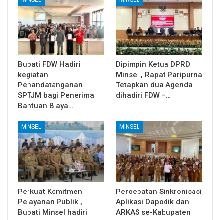
MINSEL
MINSEL
Bupati FDW Hadiri
Dipimpin Ketua DPRD
kegiatan
Minsel , Rapat Paripurna
Penandatanganan
Tetapkan dua Agenda
SPTJM bagi Penerima
dihadiri FDW –…
Bantuan Biaya…
MINSEL
MINSEL
Perkuat Komitmen
Percepatan Sinkronisasi
Pelayanan Publik ,
Aplikasi Dapodik dan
Bupati Minsel hadiri
ARKAS se-Kabupaten