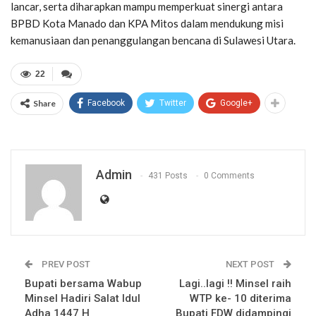
lancar, serta diharapkan mampu memperkuat sinergi antara
BPBD Kota Manado dan KPA Mitos dalam mendukung misi
kemanusiaan dan penanggulangan bencana di Sulawesi Utara.
22
Share
Facebook
Twitter
Google+
Admin
431 Posts
0 Comments
PREV POST
NEXT POST
Bupati bersama Wabup
Lagi..lagi !! Minsel raih
Minsel Hadiri Salat Idul
WTP ke- 10 diterima
Adha 1447 H
Bupati FDW didampingi