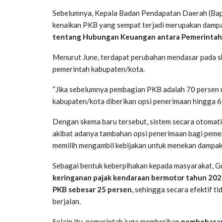
Sebelumnya, Kepala Badan Pendapatan Daerah (Bap
kenaikan PKB yang sempat terjadi merupakan damp
tentang Hubungan Keuangan antara Pemerintah
Menurut June, terdapat perubahan mendasar pada s
pemerintah kabupaten/kota.
“Jika sebelumnya pembagian PKB adalah 70 persen u
kabupaten/kota diberikan opsi penerimaan hingga 66 
Dengan skema baru tersebut, sistem secara otomati
akibat adanya tambahan opsi penerimaan bagi peme
memilih mengambil kebijakan untuk menekan dampak
Sebagai bentuk keberpihakan kepada masyarakat, G
keringanan pajak kendaraan bermotor tahun 20
PKB sebesar 25 persen
, sehingga secara efektif t
berjalan.
Selain itu, pemerintah juga memberikan
pembebasan