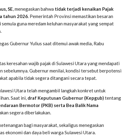
nus, SE
, menegaskan bahwa
tidak terjadi kenaikan Pajak
da tahun 2026
. Pemerintah Provinsi memastikan besaran
ti semula guna meredam keluhan masyarakat yang sempat
.
 tegas Gubernur Yulius saat ditemui awak media, Rabu
as keresahan wajib pajak di Sulawesi Utara yang mendapati
un sebelumnya. Gubernur menilai, kondisi tersebut berpotensi
t apabila tidak segera ditangani secara tepat.
lawesi Utara telah mengambil langkah konkret untuk
han. Saat ini,
draf Keputusan Gubernur (Kepgub)
tentang
ndaraan Bermotor (PKB) serta Bea Balik Nama
akan segera diberlakukan.
 ketenangan bagi masyarakat, sekaligus menegaskan
as ekonomi dan daya beli warga Sulawesi Utara.