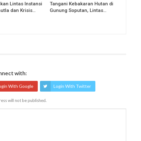
kan Lintas Instansi
Tangani Kebakaran Hutan di
utla dan Krisis…
Gunung Soputan, Lintas…
nect with:
ogin With Google
Login With Twitter
ess will not be published.