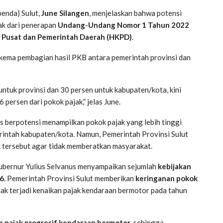
enda) Sulut,
June Silangen
, menjelaskan bahwa potensi
ak dari penerapan
Undang-Undang Nomor 1 Tahun 2022
 Pusat dan Pemerintah Daerah (HKPD)
.
kema pembagian hasil PKB antara pemerintah provinsi dan
ntuk provinsi dan 30 persen untuk kabupaten/kota, kini
persen dari pokok pajak,” jelas June.
s berpotensi menampilkan pokok pajak yang lebih tinggi
rintah kabupaten/kota. Namun, Pemerintah Provinsi Sulut
 tersebut agar tidak memberatkan masyarakat.
ubernur Yulius Selvanus menyampaikan sejumlah
kebijakan
26
. Pemerintah Provinsi Sulut memberikan
keringanan pokok
idak terjadi kenaikan pajak kendaraan bermotor pada tahun
 pajak progresif kendaraan bermotor
, sehingga