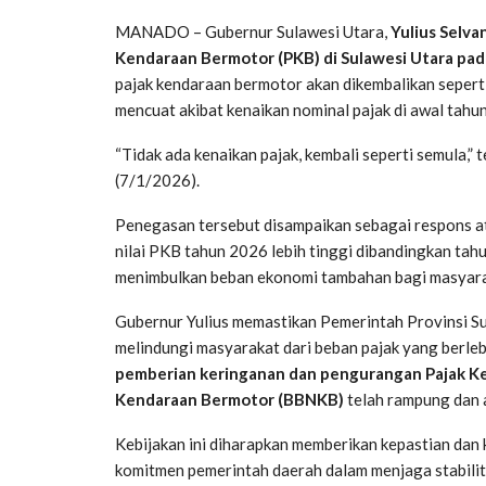
MANADO – Gubernur Sulawesi Utara,
Yulius Selva
Kendaraan Bermotor (PKB) di Sulawesi Utara pa
pajak kendaraan bermotor akan dikembalikan seper
mencuat akibat kenaikan nominal pajak di awal tahun
“Tidak ada kenaikan pajak, kembali seperti semula,”
(7/1/2026).
Penegasan tersebut disampaikan sebagai respons at
nilai PKB tahun 2026 lebih tinggi dibandingkan tah
menimbulkan beban ekonomi tambahan bagi masyaraka
Gubernur Yulius memastikan Pemerintah Provinsi Su
melindungi masyarakat dari beban pajak yang berlebi
pemberian keringanan dan pengurangan Pajak Ke
Kendaraan Bermotor (BBNKB)
telah rampung dan 
Kebijakan ini diharapkan memberikan kepastian dan
komitmen pemerintah daerah dalam menjaga stabilit