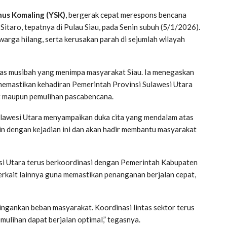
nus Komaling (YSK)
, bergerak cepat merespons bencana
taro, tepatnya di Pulau Siau, pada Senin subuh (5/1/2026).
arga hilang, serta kerusakan parah di sejumlah wilayah
as musibah yang menimpa masyarakat Siau. Ia menegaskan
memastikan kehadiran Pemerintah Provinsi Sulawesi Utara
t maupun pemulihan pascabencana.
ulawesi Utara menyampaikan duka cita yang mendalam atas
tin dengan kejadian ini dan akan hadir membantu masyarakat
i Utara terus berkoordinasi dengan Pemerintah Kabupaten
terkait lainnya guna memastikan penanganan berjalan cepat,
ngankan beban masyarakat. Koordinasi lintas sektor terus
mulihan dapat berjalan optimal,” tegasnya.