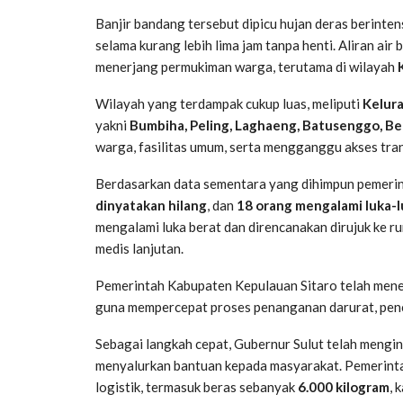
Banjir bandang tersebut dipicu hujan deras berinte
selama kurang lebih lima jam tanpa henti. Aliran air
menerjang permukiman warga, terutama di wilayah
Wilayah yang terdampak cukup luas, meliputi
Kelura
yakni
Bumbiha, Peling, Laghaeng, Batusenggo, Beo
warga, fasilitas umum, serta mengganggu akses trans
Berdasarkan data sementara yang dihimpun pemerin
dinyatakan hilang
, dan
18 orang mengalami luka-l
mengalami luka berat dan direncanakan dirujuk ke
medis lanjutan.
Pemerintah Kabupaten Kepulauan Sitaro telah men
guna mempercepat proses penanganan darurat, penc
Sebagai langkah cepat, Gubernur Sulut telah mengin
menyalurkan bantuan kepada masyarakat. Pemerinta
logistik, termasuk beras sebanyak
6.000 kilogram
, 