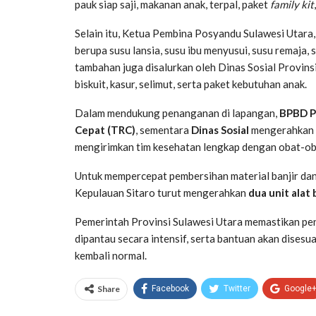
pauk siap saji, makanan anak, terpal, paket
family kit
Selain itu, Ketua Pembina Posyandu Sulawesi Utara
berupa susu lansia, susu ibu menyusui, susu remaja,
tambahan juga disalurkan oleh Dinas Sosial Provins
biskuit, kasur, selimut, serta paket kebutuhan anak.
Dalam mendukung penanganan di lapangan,
BPBD Pr
Cepat (TRC)
, sementara
Dinas Sosial
mengerahkan 
mengirimkan tim kesehatan lengkap dengan obat-ob
Untuk mempercepat pembersihan material banjir da
Kepulauan Sitaro turut mengerahkan
dua unit alat 
Pemerintah Provinsi Sulawesi Utara memastikan pen
dipantau secara intensif, serta bantuan akan disesu
kembali normal.
Share
Facebook
Twitter
Google