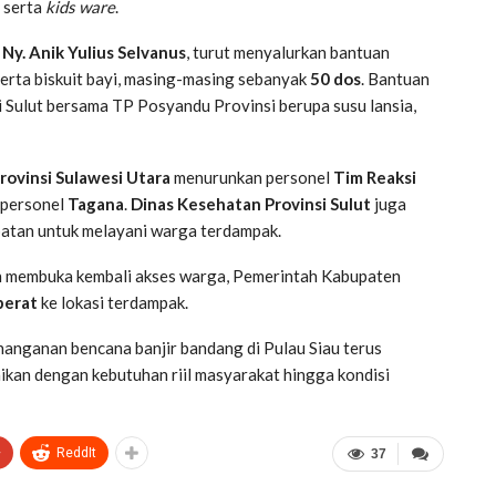
, serta
kids ware
.
,
Ny. Anik Yulius Selvanus
, turut menyalurkan bantuan
 serta biskuit bayi, masing-masing sebanyak
50 dos
. Bantuan
i Sulut bersama TP Posyandu Provinsi berupa susu lansia,
ovinsi Sulawesi Utara
menurunkan personel
Tim Reaksi
personel
Tagana
.
Dinas Kesehatan Provinsi Sulut
juga
atan untuk melayani warga terdampak.
n membuka kembali akses warga, Pemerintah Kabupaten
berat
ke lokasi terdampak.
anganan bencana banjir bandang di Pulau Siau terus
aikan dengan kebutuhan riil masyarakat hingga kondisi
+
ReddIt
37