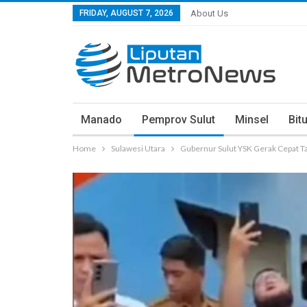
FRIDAY, AUGUST 7, 2026
About Us
Manado
Pemprov Sulut
Minsel
Bit
Home
Sulawesi Utara
Gubernur Sulut YSK Gerak Cepat Ta