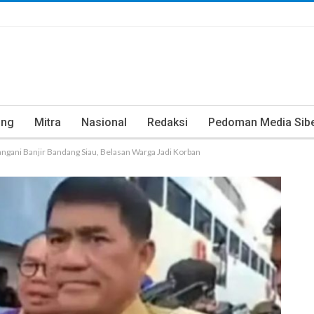
ung
Mitra
Nasional
Redaksi
Pedoman Media Sib
ngani Banjir Bandang Siau, Belasan Warga Jadi Korban