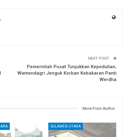
s
NEXT POST
Pemerintah Pusat Tunjukkan Kepedulian,
N
Wamendagri Jenguk Korban Kebakaran Panti
Werdha
More From Author
TARA
SULAWESI UTARA