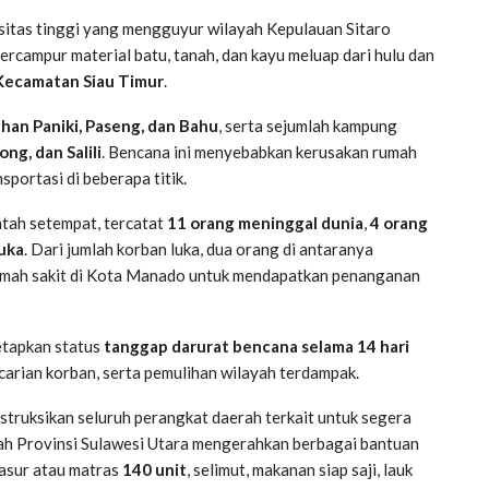
nsitas tinggi yang mengguyur wilayah Kepulauan Sitaro
 bercampur material batu, tanah, dan kayu meluap dari hulu dan
Kecamatan Siau Timur
.
han Paniki, Paseng, dan Bahu
, serta sejumlah kampung
ng, dan Salili
. Bencana ini menyebabkan kerusakan rumah
portasi di beberapa titik.
tah setempat, tercatat
11 orang meninggal dunia
,
4 orang
uka
. Dari jumlah korban luka, dua orang di antaranya
 rumah sakit di Kota Manado untuk mendapatkan penanganan
etapkan status
tanggap darurat bencana selama 14 hari
arian korban, serta pemulihan wilayah terdampak.
struksikan seluruh perangkat daerah terkait untuk segera
h Provinsi Sulawesi Utara mengerahkan berbagai bantuan
kasur atau matras
140 unit
, selimut, makanan siap saji, lauk