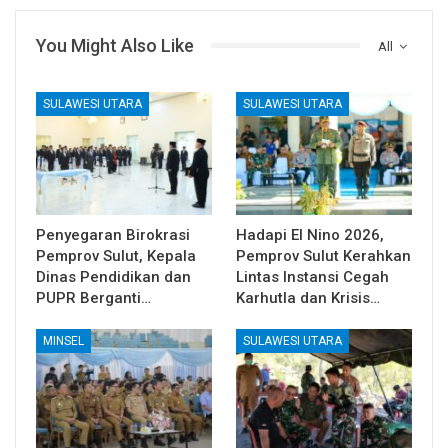
You Might Also Like
All
SULAWESI UTARA
SULAWESI UTARA
Penyegaran Birokrasi
Hadapi El Nino 2026,
Pemprov Sulut, Kepala
Pemprov Sulut Kerahkan
Dinas Pendidikan dan
Lintas Instansi Cegah
PUPR Berganti…
Karhutla dan Krisis…
MINSEL
SULAWESI UTARA