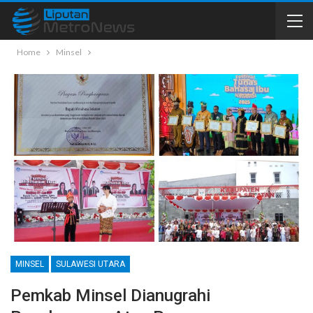
Home
Minsel
MINSEL
SULAWESI UTARA
Pemkab Minsel Dianugrahi