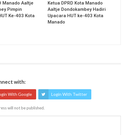
 Manado Aaltje
Ketua DPRD Kota Manado
ey Pimpin
Aaltje Dondokambey Hadiri
HUT Ke-403 Kota
Upacara HUT ke-403 Kota
Manado
nect with:
ogin With Google
Login With Twitter
ess will not be published.