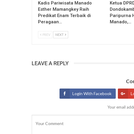
Kadis Pariwisata Manado
Ketua DPRD
Esther Mamangkey Raih
Dondokamb
Predikat Enam Terbaik di
Paripurna 
Peragaan…
Manado,…
PREV
NEXT
LEAVE A REPLY
Con
Login With Facebook
L
Your email addr