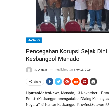
MANADO
Pencegahan Korupsi Sejak Dini
Kesbangpol Manado
Published On
Nov 13, 2024
By
Admin
Share
LiputanMetroNews,
Manado, 13 November – Peme
Politik (Kesbangpol) mengadakan Dialog Kebangsa
Negara”* di Kantor Kesbangpol Provinsi Sulawesi Ut