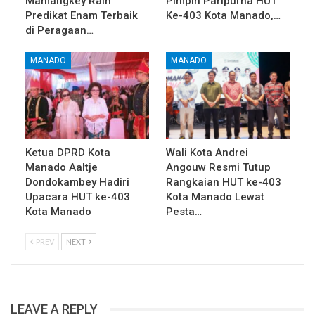
Mamangkey Raih
Pimpin Paripurna HUT
Predikat Enam Terbaik
Ke-403 Kota Manado,…
di Peragaan…
MANADO
MANADO
Ketua DPRD Kota
Wali Kota Andrei
Manado Aaltje
Angouw Resmi Tutup
Dondokambey Hadiri
Rangkaian HUT ke-403
Upacara HUT ke-403
Kota Manado Lewat
Kota Manado
Pesta…
PREV
NEXT
LEAVE A REPLY