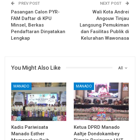
PREV POST
NEXT POST
Pasangan Calon PYR-
Wali Kota Andrei
FAM Daftar di KPU
Angouw Tinjau
Minsel, Berkas
Langsung Pemukiman
Pendaftaran Dinyatakan
dan Fasilitas Publik di
Lengkap
Kelurahan Wawonasa
You Might Also Like
All
MANADO
MANADO
Kadis Pariwisata
Ketua DPRD Manado
Manado Esther
Aaltje Dondokambey