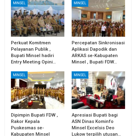
MINSEL
MINSEL
Perkuat Komitmen
Percepatan Sinkronisasi
Pelayanan Publik ,
Aplikasi Dapodik dan
Bupati Minsel hadiri
ARKAS se-Kabupaten
Entry Meeting Opini…
Minsel , Bupati FDW…
MINSEL
MINSEL
Dipimpin Bupati FDW ,
Apresiasi Bupati bagi
Rakor Kepala
ASN Dinas Kominfo
Puskesmas se-
Minsel Excelsis Deo
Kabupaten Minsel
Lukow terpilih utusan…