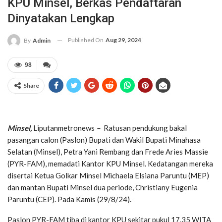
KPU Minsel, Berkas Pendaftaran
Dinyatakan Lengkap
Published On
Aug 29, 2024
By
Admin
98
Share
Minsel,
Liputanmetronews
–
Ratusan pendukung bakal
pasangan calon (Paslon) Bupati dan Wakil Bupati Minahasa
Selatan (Minsel), Petra Yani Rembang dan Frede Aries Massie
(PYR-FAM), memadati Kantor KPU Minsel. Kedatangan mereka
disertai Ketua Golkar Minsel Michaela Elsiana Paruntu (MEP)
dan mantan Bupati Minsel dua periode, Christiany Eugenia
Paruntu (CEP). Pada Kamis (29/8/24).
Paslon PYR-FAM tiba di kantor KPU sekitar pukul 17.35 WITA