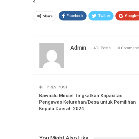
4
Share
Facebook
Twitter
Google
Admin
431 Posts
0 Comment
PREV POST
Bawaslu Minsel Tingkatkan Kapasitas
Pengawas Kelurahan/Desa untuk Pemilihan
Kepala Daerah 2024
You Might Also Like