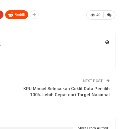
+
ReddIt
49
s
NEXT POST
KPU Minsel Selesaikan Coklit Data Pemilih
100% Lebih Cepat dari Target Nasional
More From Author