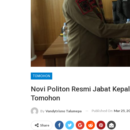
TOMOHON
Novi Politon Resmi Jabat Kepa
Tomohon
Published On
Mar 25, 2
By
Vandytrisno Talumepa
Share