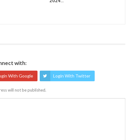
2024…
nect with:
ogin With Google
Login With Twitter
ess will not be published.