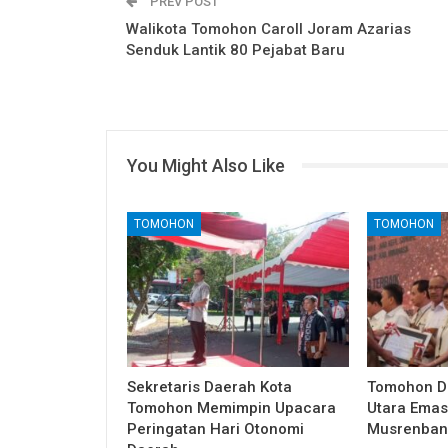
PREV POST
Walikota Tomohon Caroll Joram Azarias
Senduk Lantik 80 Pejabat Baru
You Might Also Like
TOMOHON
TOMOHON
Sekretaris Daerah Kota
Tomohon Du
Tomohon Memimpin Upacara
Utara Emas
Peringatan Hari Otonomi
Musrenbang