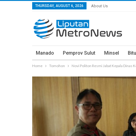
THURSDAY, AUGUST 6, 2026
About Us
Manado
Pemprov Sulut
Minsel
Bit
Home
Tomohon
Novi Politon Resmi Jabat Kepala Dinas