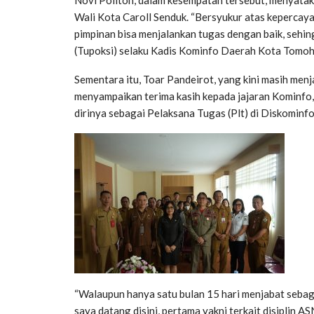
Wali Kota Caroll Senduk. “Bersyukur atas kepercay
pimpinan bisa menjalankan tugas dengan baik, seh
(Tupoksi) selaku Kadis Kominfo Daerah Kota Tomoho
Sementara itu, Toar Pandeirot, yang kini masih men
menyampaikan terima kasih kepada jajaran Kominfo
dirinya sebagai Pelaksana Tugas (Plt) di Diskomin
“Walaupun hanya satu bulan 15 hari menjabat sebaga
saya datang disini, pertama yakni terkait disiplin 