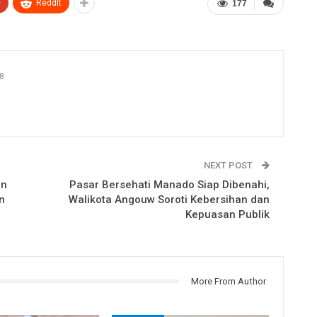
+
ReddIt
177
8
NEXT POST
en
Pasar Bersehati Manado Siap Dibenahi,
n
Walikota Angouw Soroti Kebersihan dan
Kepuasan Publik
More From Author