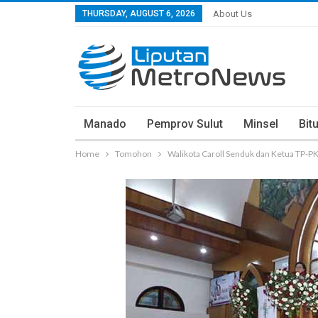
THURSDAY, AUGUST 6, 2026
About Us
Manado
Pemprov Sulut
Minsel
Bit
Home
Tomohon
Walikota Caroll Senduk dan Ketua TP-