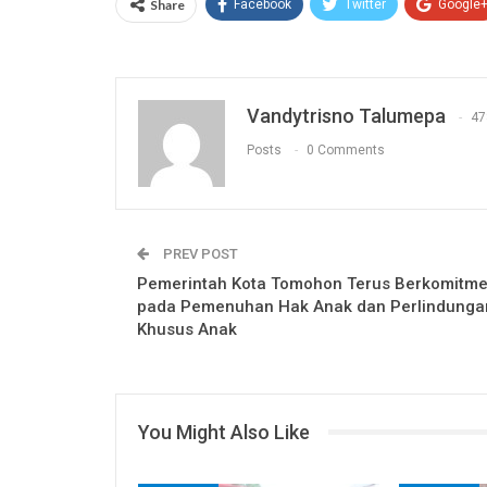
Share
Facebook
Twitter
Google
Vandytrisno Talumepa
47
Posts
0 Comments
PREV POST
Pemerintah Kota Tomohon Terus Berkomitm
pada Pemenuhan Hak Anak dan Perlindunga
Khusus Anak
You Might Also Like