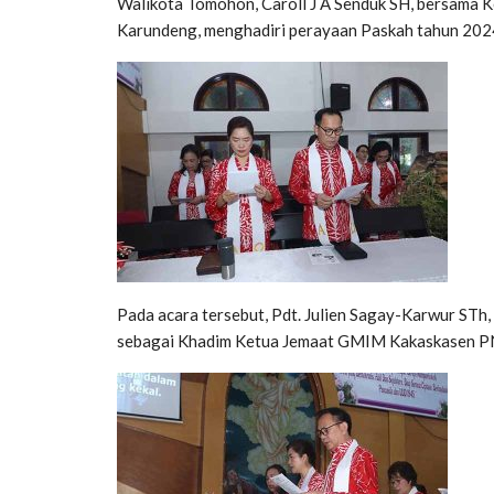
Walikota Tomohon, Caroll J A Senduk SH, bersama 
Karundeng, menghadiri perayaan Paskah tahun 20
Pada acara tersebut, Pdt. Julien Sagay-Karwur ST
sebagai Khadim Ketua Jemaat GMIM Kakaskasen P