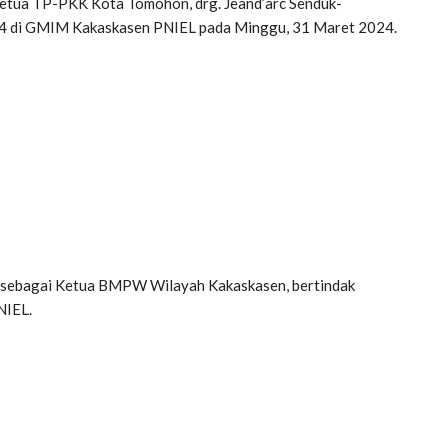
Ketua TP-PKK Kota Tomohon, drg. Jeand’arc Senduk-
24 di GMIM Kakaskasen PNIEL pada Minggu, 31 Maret 2024.
h, sebagai Ketua BMPW Wilayah Kakaskasen, bertindak
NIEL.