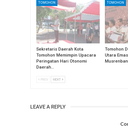
TOMOHON
TOMOHON
Sekretaris Daerah Kota
Tomohon Du
Tomohon Memimpin Upacara
Utara Emas
Peringatan Hari Otonomi
Musrenbang
Daerah…
PREV
NEXT
LEAVE A REPLY
Con