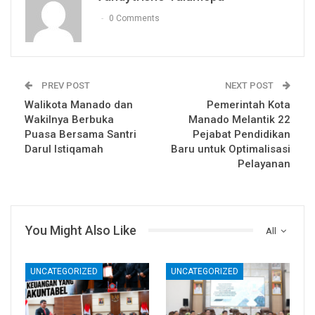
0 Comments
PREV POST
NEXT POST
Walikota Manado dan
Pemerintah Kota
Wakilnya Berbuka
Manado Melantik 22
Puasa Bersama Santri
Pejabat Pendidikan
Darul Istiqamah
Baru untuk Optimalisasi
Pelayanan
You Might Also Like
All
UNCATEGORIZED
UNCATEGORIZED