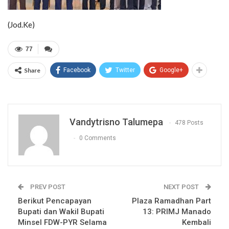
(Jod.Ke)
77
Share
Facebook
Twitter
Google+
Vandytrisno Talumepa
478 Posts
0 Comments
PREV POST
NEXT POST
Berikut Pencapayan
Plaza Ramadhan Part
Bupati dan Wakil Bupati
13: PRIMJ Manado
Minsel FDW-PYR Selama
Kembali