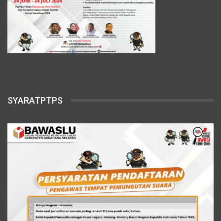
SYARATPTPS