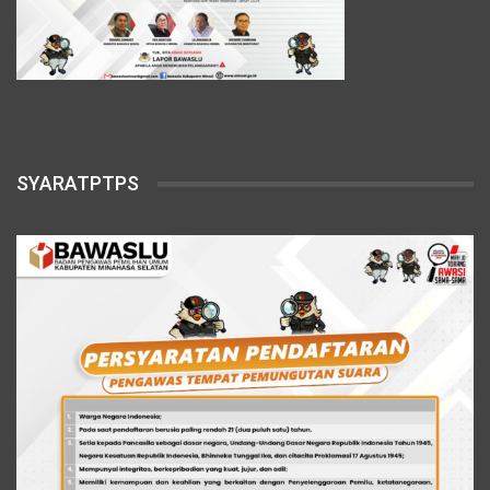
SYARATPTPS