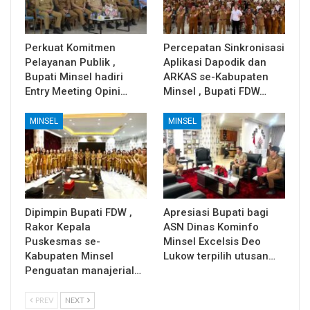
Perkuat Komitmen
Percepatan Sinkronisasi
Pelayanan Publik ,
Aplikasi Dapodik dan
Bupati Minsel hadiri
ARKAS se-Kabupaten
Entry Meeting Opini…
Minsel , Bupati FDW…
MINSEL
MINSEL
Dipimpin Bupati FDW ,
Apresiasi Bupati bagi
Rakor Kepala
ASN Dinas Kominfo
Puskesmas se-
Minsel Excelsis Deo
Kabupaten Minsel
Lukow terpilih utusan…
Penguatan manajerial…
PREV
NEXT