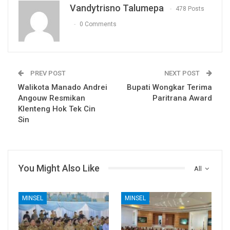
Vandytrisno Talumepa
478 Posts
0 Comments
PREV POST
NEXT POST
Walikota Manado Andrei
Bupati Wongkar Terima
Angouw Resmikan
Paritrana Award
Klenteng Hok Tek Cin
Sin
You Might Also Like
All
MINSEL
MINSEL