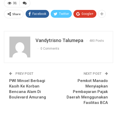
31
Share
Facebook
Twitter
Google+
Vandytrisno Talumepa
480 Posts
0 Comments
PREV POST
NEXT POST
PWI Minsel Berbagi
Pemkot Manado
Kasih Ke Korban
Menyiapkan
Bencana Alam Di
Pembayaran Pajak
Boulevard Amurang
Daerah Menggunakan
Fasilitas BCA