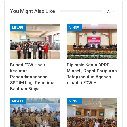
You Might Also Like
All
MINSEL
MINSEL
Bupati FDW Hadiri
Dipimpin Ketua DPRD
kegiatan
Minsel , Rapat Paripurna
Penandatanganan
Tetapkan dua Agenda
SPTJM bagi Penerima
dihadiri FDW –…
Bantuan Biaya…
MINSEL
MINSEL