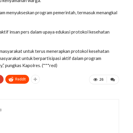
gu kenyamanan warga.
 dalam menyukseskan program pemerintah, termasuk menangkal
ktif insan pers dalam upaya edukasi protokol kesehatan
masyarakat untuk terus menerapkan protokol kesehatan
masyarakat untuk berpartisipasi aktif dalam program
,” pungkas Kapolres. (***red)
+
ReddIt
26
8