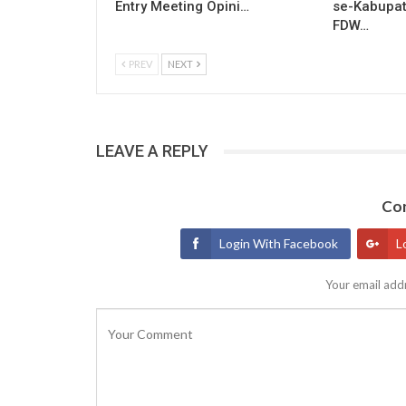
Entry Meeting Opini…
se-Kabupat
FDW…
PREV
NEXT
LEAVE A REPLY
Con
Login With Facebook
L
Your email addr