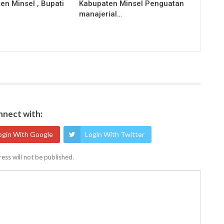
en Minsel , Bupati
Kabupaten Minsel Penguatan
manajerial…
nect with:
ogin With Google
Login With Twitter
ess will not be published.