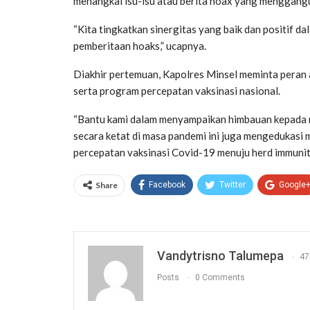
menangkal isu-isu atau berita hoax yang menggan
“Kita tingkatkan sinergitas yang baik dan positif
pemberitaan hoaks,” ucapnya.
Diakhir pertemuan, Kapolres Minsel meminta peran a
serta program percepatan vaksinasi nasional.
“Bantu kami dalam menyampaikan himbauan kepada 
secara ketat di masa pandemi ini juga mengedukasi 
percepatan vaksinasi Covid-19 menuju herd immunity
Share
Facebook
Twitter
Google
Vandytrisno Talumepa
47
Posts
0 Comments