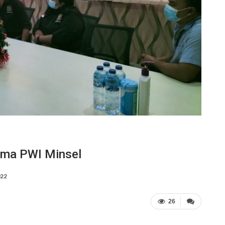
ama PWI Minsel
022
26