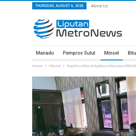
THURSDAY, AUGUST 6, 2026
About Us
Manado
Pemprov Sulut
Minsel
Bit
Home
Minsel
Kapolres Minsel Audiensi Bersama PWI M