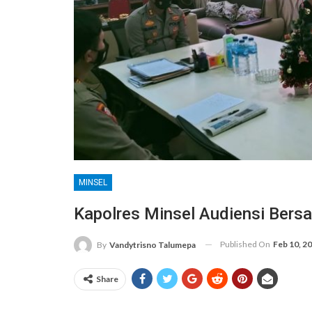
MINSEL
Kapolres Minsel Audiensi Bers
Published On
Feb 10, 2
By
Vandytrisno Talumepa
Share