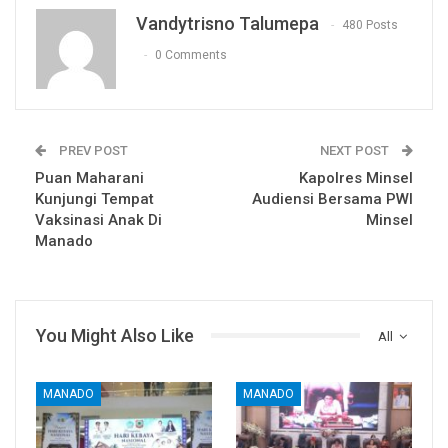
Vandytrisno Talumepa
480 Posts
0 Comments
PREV POST
NEXT POST
Puan Maharani
Kapolres Minsel
Kunjungi Tempat
Audiensi Bersama PWI
Vaksinasi Anak Di
Minsel
Manado
You Might Also Like
All
MANADO
MANADO