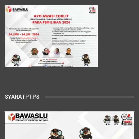
SYARATPTPS