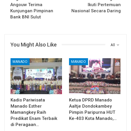
Angouw Terima
Ikuti Pertemuan
Kunjungan Pimpinan
Nasional Secara Daring
Bank BNI Sulut
You Might Also Like
All
MANADO
MANADO
Kadis Pariwisata
Ketua DPRD Manado
Manado Esther
Aaltje Dondokambey
Mamangkey Raih
Pimpin Paripurna HUT
Predikat Enam Terbaik
Ke-403 Kota Manado,…
di Peragaan…