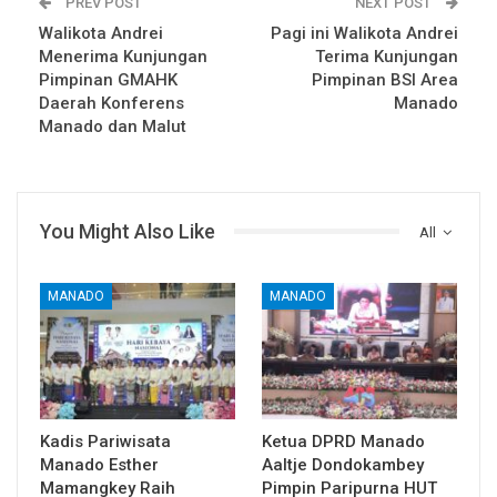
PREV POST
NEXT POST
Walikota Andrei
Pagi ini Walikota Andrei
Menerima Kunjungan
Terima Kunjungan
Pimpinan GMAHK
Pimpinan BSI Area
Daerah Konferens
Manado
Manado dan Malut
You Might Also Like
All
MANADO
MANADO
Kadis Pariwisata
Ketua DPRD Manado
Manado Esther
Aaltje Dondokambey
Mamangkey Raih
Pimpin Paripurna HUT