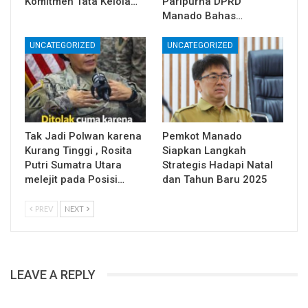
Komitmen Tata Kelola…
Paripurna DPRD
Manado Bahas…
UNCATEGORIZED
UNCATEGORIZED
Tak Jadi Polwan karena
Pemkot Manado
Kurang Tinggi , Rosita
Siapkan Langkah
Putri Sumatra Utara
Strategis Hadapi Natal
melejit pada Posisi…
dan Tahun Baru 2025
PREV
NEXT
LEAVE A REPLY