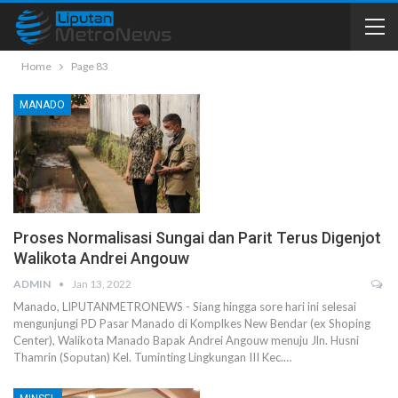
Home
Page 83
MANADO
Proses Normalisasi Sungai dan Parit Terus Digenjot
Walikota Andrei Angouw
ADMIN
Jan 13, 2022
Manado, LIPUTANMETRONEWS - Siang hingga sore hari ini selesai
mengunjungi PD Pasar Manado di Komplkes New Bendar (ex Shoping
Center), Walikota Manado Bapak Andrei Angouw menuju Jln. Husni
Thamrin (Soputan) Kel. Tuminting Lingkungan III Kec.…