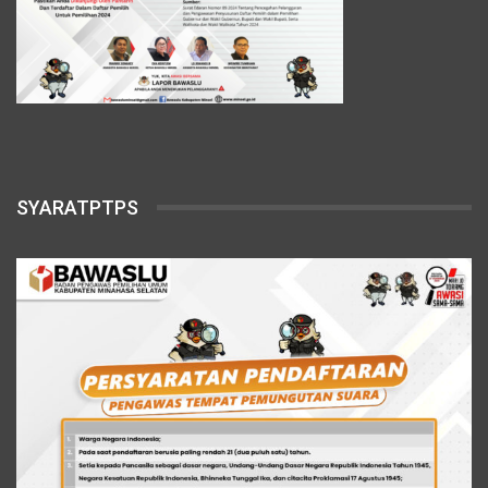
SYARATPTPS