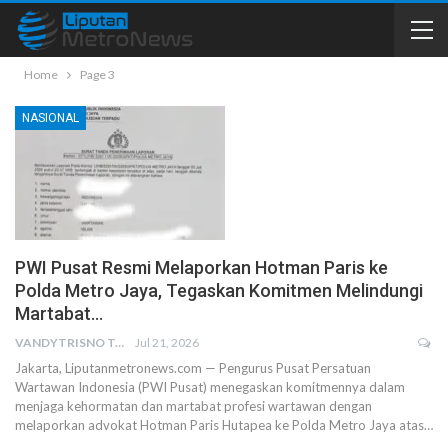
Home
Page 3
NASIONAL
PWI Pusat Resmi Melaporkan Hotman Paris ke
Polda Metro Jaya, Tegaskan Komitmen Melindungi
Martabat…
VANDYTRISNO TALUMEPA
Jul 21, 2026
Jakarta, Liputanmetronews.com — Pengurus Pusat Persatuan
Wartawan Indonesia (PWI Pusat) menegaskan komitmennya dalam
menjaga kehormatan dan martabat profesi wartawan dengan
melaporkan advokat Hotman Paris Hutapea ke Polda Metro Jaya atas…