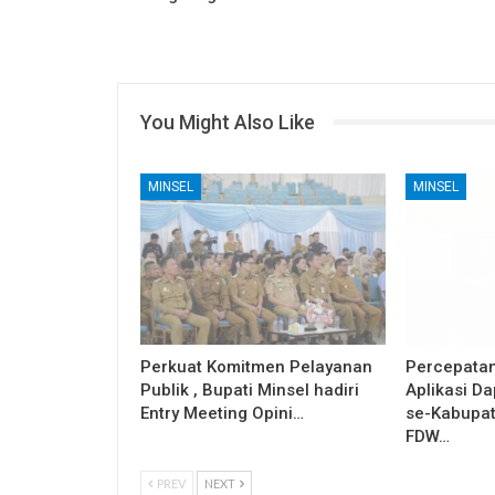
You Might Also Like
MINSEL
MINSEL
Perkuat Komitmen Pelayanan
Percepatan
Publik , Bupati Minsel hadiri
Aplikasi D
Entry Meeting Opini…
se-Kabupat
FDW…
PREV
NEXT