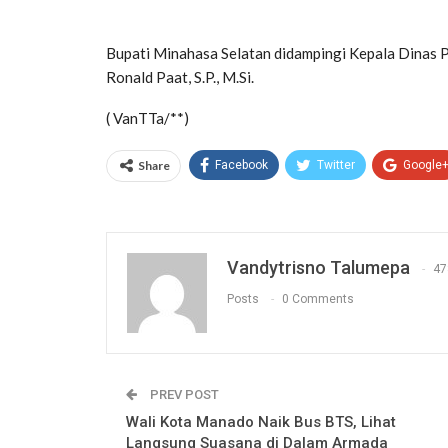
Bupati Minahasa Selatan didampingi Kepala Dinas 
Ronald Paat, S.P., M.Si.
( VanTTa/**)
Share
Facebook
Twitter
Google
Vandytrisno Talumepa
47
Posts
0 Comments
PREV POST
Wali Kota Manado Naik Bus BTS, Lihat
Langsung Suasana di Dalam Armada