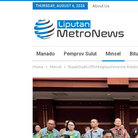
THURSDAY, AUGUST 6, 2026
About Us
Manado
Pemprov Sulut
Minsel
Bit
Home
Minsel
Bupati hadiri DTM Regional Investor Relat