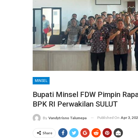
MINSEL
Bupati Minsel FDW Pimpin Rapa
BPK RI Perwakilan SULUT
Published On
Apr 3, 20
By
Vandytrisno Talumepa
Share