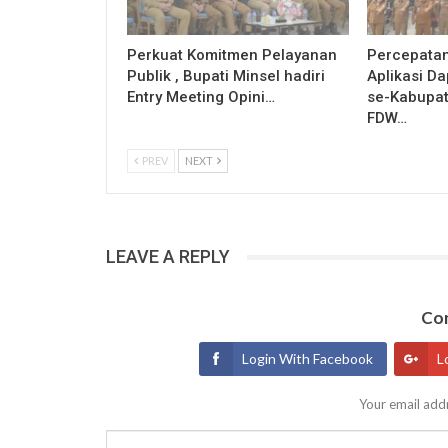
Perkuat Komitmen Pelayanan
Percepatan
Publik , Bupati Minsel hadiri
Aplikasi D
Entry Meeting Opini…
se-Kabupat
FDW…
PREV
NEXT
LEAVE A REPLY
Con
Login With Facebook
L
Your email addr