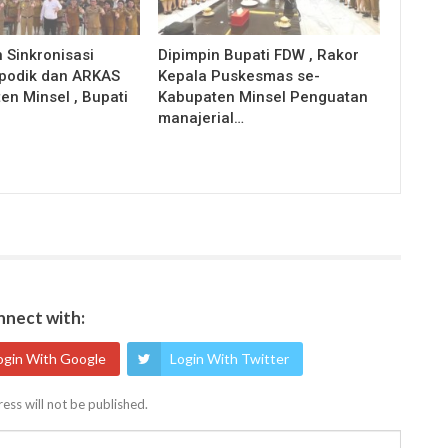
 Sinkronisasi
Dipimpin Bupati FDW , Rakor
apodik dan ARKAS
Kepala Puskesmas se-
en Minsel , Bupati
Kabupaten Minsel Penguatan
manajerial…
nect with:
ogin With Google
Login With Twitter
ess will not be published.