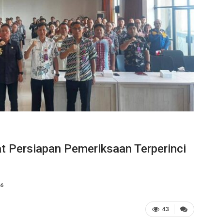
t Persiapan Pemeriksaan Terperinci
26
43