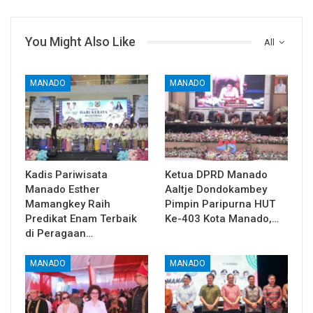
You Might Also Like
All
MANADO
MANADO
Kadis Pariwisata
Ketua DPRD Manado
Manado Esther
Aaltje Dondokambey
Mamangkey Raih
Pimpin Paripurna HUT
Predikat Enam Terbaik
Ke-403 Kota Manado,…
di Peragaan…
MANADO
MANADO