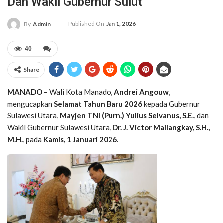
Dan Wakil Gubernur Sulut
Published On
Jan 1, 2026
By
Admin
40
Share
MANADO
– Wali Kota Manado,
Andrei Angouw
,
mengucapkan
Selamat Tahun Baru 2026
kepada Gubernur
Sulawesi Utara,
Mayjen TNI (Purn.) Yulius Selvanus, S.E.
, dan
Wakil Gubernur Sulawesi Utara,
Dr. J. Victor Mailangkay, S.H.,
M.H.
, pada
Kamis, 1 Januari 2026
.