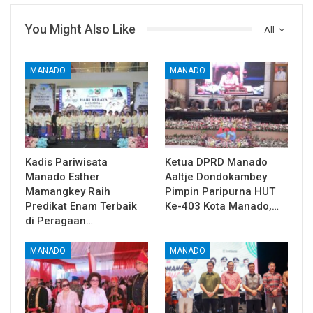
You Might Also Like
All
MANADO
MANADO
Kadis Pariwisata
Ketua DPRD Manado
Manado Esther
Aaltje Dondokambey
Mamangkey Raih
Pimpin Paripurna HUT
Predikat Enam Terbaik
Ke-403 Kota Manado,…
di Peragaan…
MANADO
MANADO