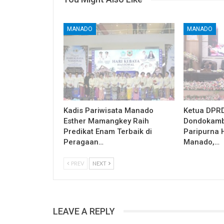
MANADO
MANADO
Kadis Pariwisata Manado
Ketua DPRD
Esther Mamangkey Raih
Dondokamb
Predikat Enam Terbaik di
Paripurna 
Peragaan…
Manado,…
PREV
NEXT
LEAVE A REPLY