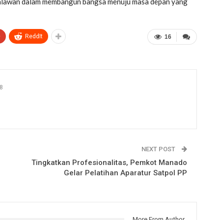
ahlawan dalam membangun bangsa menuju masa depan yang
+
ReddIt
16
8
NEXT POST
Tingkatkan Profesionalitas, Pemkot Manado
Gelar Pelatihan Aparatur Satpol PP
More From Author