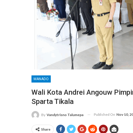
MANADO
Wali Kota Andrei Angouw Pimpi
Sparta Tikala
Published On
Nov 10, 2
By
Vandytrisno Talumepa
Share