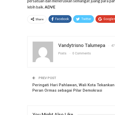
persatuan dan meneruskan semangat juang para p
lebih baik.
ADVE
Share
Facebook
Twitter
Google
Vandytrisno Talumepa
47
Posts
0 Comments
PREV POST
Peringati Hari Pahlawan, Wali Kota Tekankan
Peran Ormas sebagai Pilar Demokrasi
You Might Also Like