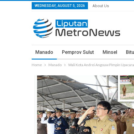
WEDNESDAY, AUGUST 5, 2026
About Us
Manado
Pemprov Sulut
Minsel
Bit
Home
Manado
Wali Kota Andrei Angouw Pimpin Upacara 