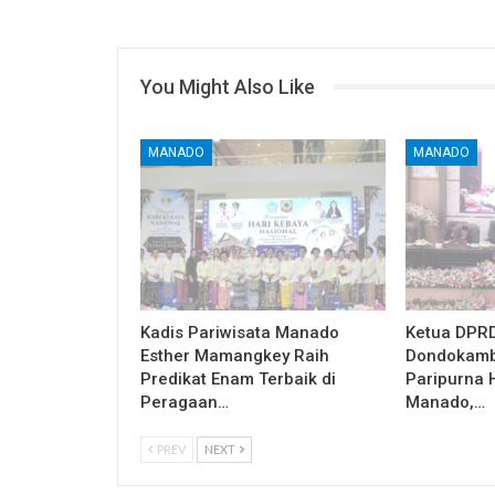
You Might Also Like
MANADO
MANADO
Kadis Pariwisata Manado
Ketua DPRD
Esther Mamangkey Raih
Dondokamb
Predikat Enam Terbaik di
Paripurna 
Peragaan…
Manado,…
PREV
NEXT