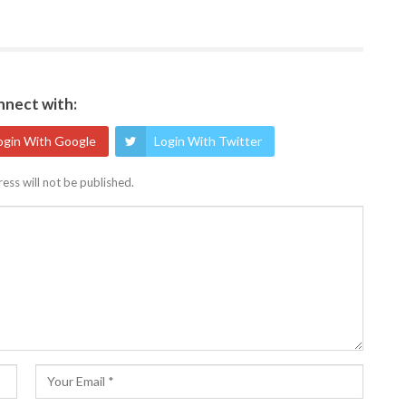
nect with:
ogin With Google
Login With Twitter
ess will not be published.