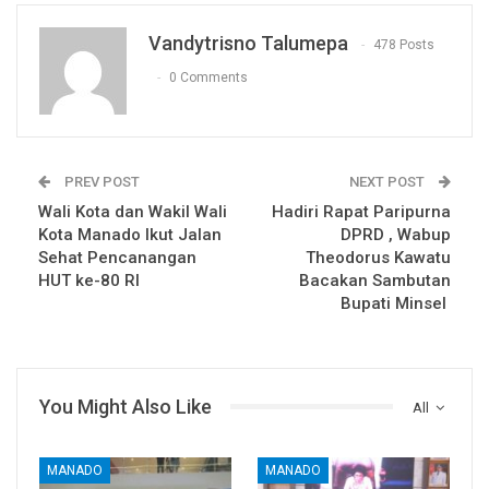
Vandytrisno Talumepa
478 Posts
0 Comments
PREV POST
NEXT POST
Wali Kota dan Wakil Wali
Hadiri Rapat Paripurna
Kota Manado Ikut Jalan
DPRD , Wabup
Sehat Pencanangan
Theodorus Kawatu
HUT ke-80 RI
Bacakan Sambutan
Bupati Minsel
You Might Also Like
All
MANADO
MANADO