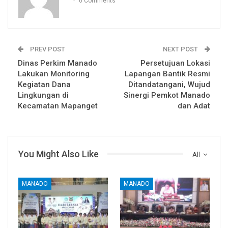
0 Comments
PREV POST
NEXT POST
Dinas Perkim Manado
Persetujuan Lokasi
Lakukan Monitoring
Lapangan Bantik Resmi
Kegiatan Dana
Ditandatangani, Wujud
Lingkungan di
Sinergi Pemkot Manado
Kecamatan Mapanget
dan Adat
You Might Also Like
All
MANADO
MANADO