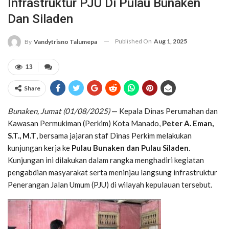
Infrastruktur PJU Di Pulau Bunaken
Dan Siladen
Published On
Aug 1, 2025
By
Vandytrisno Talumepa
13
Share
Bunaken, Jumat (01/08/2025)
— Kepala Dinas Perumahan dan
Kawasan Permukiman (Perkim) Kota Manado,
Peter A. Eman,
S.T., M.T
, bersama jajaran staf Dinas Perkim melakukan
kunjungan kerja ke
Pulau Bunaken dan Pulau Siladen
.
Kunjungan ini dilakukan dalam rangka menghadiri kegiatan
pengabdian masyarakat serta meninjau langsung infrastruktur
Penerangan Jalan Umum (PJU) di wilayah kepulauan tersebut.