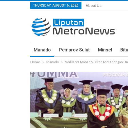
THURSDAY, AUGUST 6, 2026
About Us
Manado
Pemprov Sulut
Minsel
Bit
Home
Manado
Wali Kota Manado Teken MoU dengan Uni