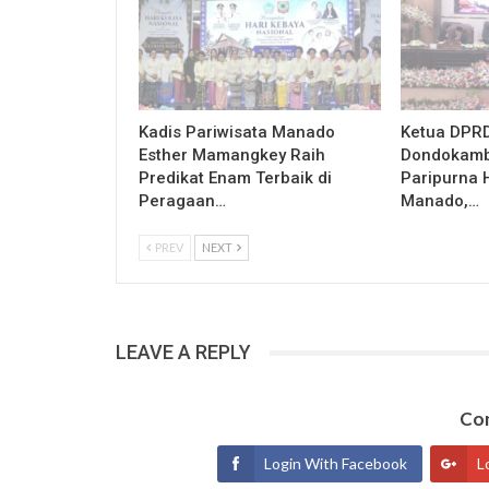
Kadis Pariwisata Manado
Ketua DPRD
Esther Mamangkey Raih
Dondokamb
Predikat Enam Terbaik di
Paripurna 
Peragaan…
Manado,…
PREV
NEXT
LEAVE A REPLY
Con
Login With Facebook
L