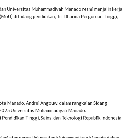
an Universitas Muhammadiyah Manado resmi menjalin kerja
oU) di bidang pendidikan, Tri Dharma Perguruan Tinggi,
ota Manado, Andrei Angouw, dalam rangkaian Sidang
n 2025 Universitas Muhammadiyah Manado.
 Pendidikan Tinggi, Sains, dan Teknologi Republik Indonesia,
siasi atas peran Universitas Muhammadiyah Manado dalam