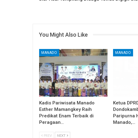
You Might Also Like
MANADO
MANADO
Kadis Pariwisata Manado
Ketua DPRD
Esther Mamangkey Raih
Dondokamb
Predikat Enam Terbaik di
Paripurna 
Peragaan…
Manado,…
PREV
NEXT