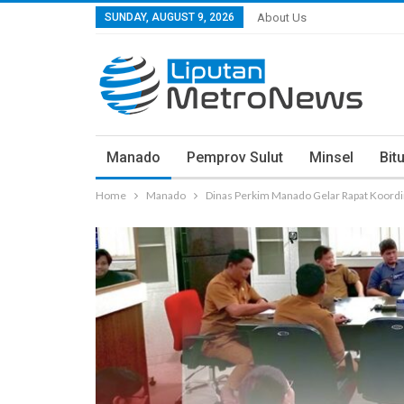
SUNDAY, AUGUST 9, 2026
About Us
Manado
Pemprov Sulut
Minsel
Bit
Home
Manado
Dinas Perkim Manado Gelar Rapat Koord