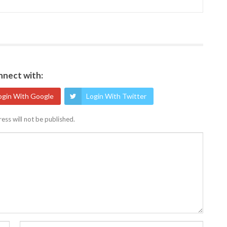
nect with:
ogin With Google
Login With Twitter
ess will not be published.