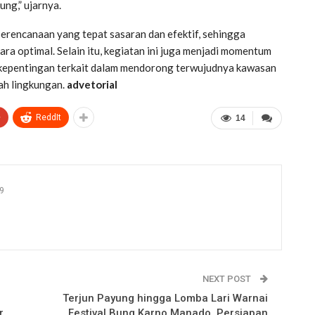
ung,” ujarnya.
perencanaan yang tepat sasaran dan efektif, sehingga
a optimal. Selain itu, kegiatan ini juga menjadi momentum
kepentingan terkait dalam mendorong terwujudnya kawasan
ah lingkungan.
advetorial
+
ReddIt
14
9
NEXT POST
Terjun Payung hingga Lomba Lari Warnai
r
Festival Bung Karno Manado, Persiapan