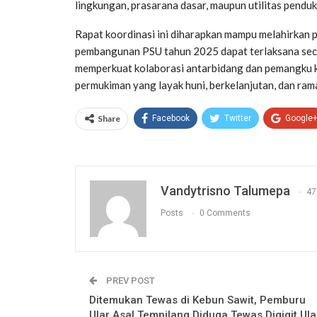
lingkungan, prasarana dasar, maupun utilitas penduk
Rapat koordinasi ini diharapkan mampu melahirkan 
pembangunan PSU tahun 2025 dapat terlaksana secar
memperkuat kolaborasi antarbidang dan pemangku 
permukiman yang layak huni, berkelanjutan, dan ram
Share
Facebook
Twitter
Google
Vandytrisno Talumepa
47
Posts
0 Comments
PREV POST
Ditemukan Tewas di Kebun Sawit, Pemburu
Ular Asal Tempilang Diduga Tewas Digigit Ula