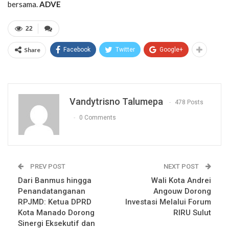
bersama.
ADVE
22
Share
Facebook
Twitter
Google+
Vandytrisno Talumepa
478 Posts
0 Comments
PREV POST
NEXT POST
Dari Banmus hingga
Wali Kota Andrei
Penandatanganan
Angouw Dorong
RPJMD: Ketua DPRD
Investasi Melalui Forum
Kota Manado Dorong
RIRU Sulut
Sinergi Eksekutif dan