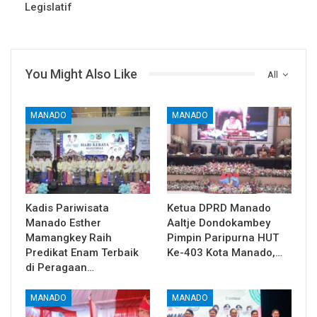
Legislatif
You Might Also Like
All
MANADO
MANADO
Kadis Pariwisata
Ketua DPRD Manado
Manado Esther
Aaltje Dondokambey
Mamangkey Raih
Pimpin Paripurna HUT
Predikat Enam Terbaik
Ke-403 Kota Manado,…
di Peragaan…
MANADO
MANADO