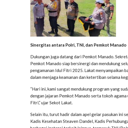
Sinergitas antara Polri, TNI, dan Pemkot Manado
Dukungan juga datang dari Pemkot Manado. Sekreta
Pemkot Manado siap bersinergi dan mendukung selu
pengamanan Idul Fitri 2025. Lakat menyampaikan 
dalam menjaga keamanan dan ketertiban selama kegia
“Hari ini, kami sangat mendukung program yang suda
dengan jajaran Pemkot Manado serta tokoh agama 
Fitri,” ujar Sekot Lakat.
Selain itu, turut hadir dalam apel gelar pasukan ini s
Kadis Kesehatan Steaven Dandel, Kadis Perhubunga
berbagai instansi terkait lainnya, termasuk TNI/Pol