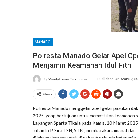
MANADO
Polresta Manado Gelar Apel Op
Menjamin Keamanan Idul Fitri
Published On
Mar 20, 2
By
Vandytrisno Talumepa
Share
Polresta Manado menggelar apel gelar pasukan dala
2025’ yang bertujuan untuk memastikan keamanan sel
Lapangan Sparta Tikala pada Kamis, 20 Maret 2025
Julianto P. Sirait SH, S.I.K., membacakan amanat da
dilaksanakan serentak di seluruh wilayah Indonesia.