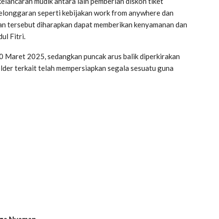
elancaran mudik antara lain pemberian diskon tiket
 kelonggaran seperti kebijakan work from anywhere dan
kan tersebut diharapkan dapat memberikan kenyamanan dan
l Fitri.
30 Maret 2025, sedangkan puncak arus balik diperkirakan
lder terkait telah mempersiapkan segala sesuatu guna
rga Nyaman