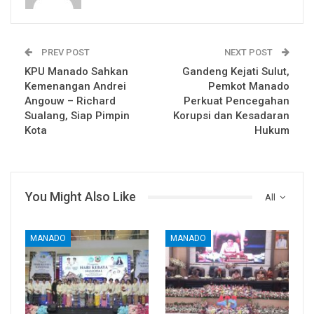
PREV POST
NEXT POST
KPU Manado Sahkan
Gandeng Kejati Sulut,
Kemenangan Andrei
Pemkot Manado
Angouw – Richard
Perkuat Pencegahan
Sualang, Siap Pimpin
Korupsi dan Kesadaran
Kota
Hukum
You Might Also Like
All
MANADO
MANADO